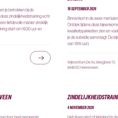
10 SEPTEMBER 2026
ben je betrokken bij de
 deze zindelijkheidstraining echt
Binnenkort in de weer met luie
een liefdevolle manier zindelijk
Ontdek tijdens deze bijeenkomst
aining start om 19.30 uur en
kwaliteitspakketten zien en voelen
je de subsidie aanvraagt. De bij
van 19.15 uur).
Ga naar Zindelijkheidstraining H
Wijkcentrum De As, Weegbree 72
8446 SC Heerenveen
NVEEN
ZINDELIJKHEIDSTRAI
4 NOVEMBER 2026
ltaxi door heel gemeente
Heb jij een kind of kleinkind in d