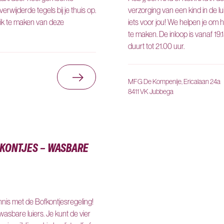
rwijderde tegels bij je thuis op.
verzorging van een kind in de lu
uik te maken van deze
iets voor jou! We helpen je om he
te maken. De inloop is vanaf 19.1
duurt tot 21.00 uur.
Ga naar Tegeltaxi gemeente He
MFG De Kompenije, Ericalaan 24a
8411 VK Jubbega
KONTJES – WASBARE
nis met de Bofkontjesregeling!
wasbare luiers. Je kunt de vier