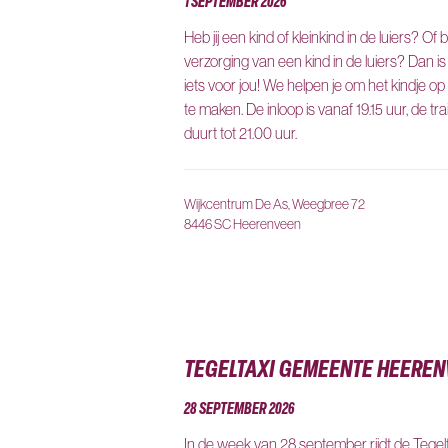
1 SEPTEMBER 2026
Heb jij een kind of kleinkind in de luiers? Of 
verzorging van een kind in de luiers? Dan is
iets voor jou! We helpen je om het kindje op 
te maken. De inloop is vanaf 19.15 uur, de tr
duurt tot 21.00 uur.
Wijkcentrum De As, Weegbree 72
8446 SC Heerenveen
TEGELTAXI GEMEENTE HEERE
28 SEPTEMBER 2026
In de week van 28 september rijdt de Tege