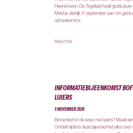
Heerenveen. De Tegeltaxi haalt gratis jouw ve
Meld je uiterlijk 17 september aan om gebr
ophaalservice.
Bij jou thuis
INFORMATIEBIJEENKOMST BOF
LUIERS
5 NOVEMBER 2026
Binnenkort in de weer met luiers? Maak ken
Ontdek tijdens deze bijeenkomst alles over 