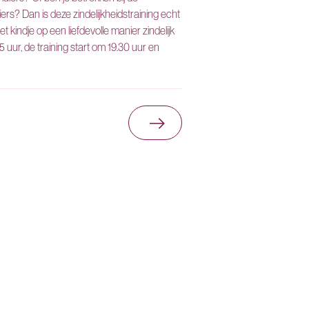
iers? Dan is deze zindelijkheidstraining echt
t kindje op een liefdevolle manier zindelijk
5 uur, de training start om 19.30 uur en
erenveen
Ga naar Zindelijkheidstr