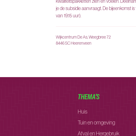
kwaliteitspakketten zien en voelen. Deelname is
je de subsidie aanvraagt. De bijeenkomst is 
van 19.15 uur).
Wijkcentrum De As, Weegbree 72
8446 SC Heerenveen
THEMA’S
Huis
Tuin en omgeving
Afval en Hergebruik