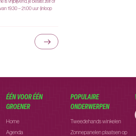
 vrijblijvend, je beslist zelf of
van 19.30 – 21.00 uur (inloop
Ga naar Informatiebijeenkomst Bo
ÉÉN VOOR ÉÉN
POPULAIRE
GROENER
ONDERWERPEN
Home
Tweedehands winkelen
Agenda
Zonnepanelen plaatsen op