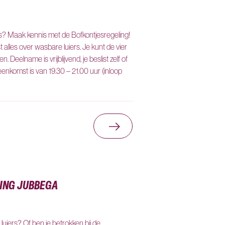
rs? Maak kennis met de Bofkontjesregeling!
 alles over wasbare luiers. Je kunt de vier
. Deelname is vrijblijvend, je beslist zelf of
eenkomst is van 19.30 – 21.00 uur (inloop
eerenveen
Ga naar Informatiebijeenk
NING JUBBEGA
e luiers? Of ben je betrokken bij de