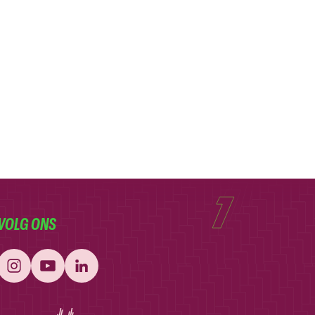
fkontjes – wasbare luiers
VOLG ONS