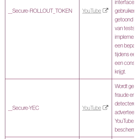
interfacew
__Secure-ROLLOUT_TOKEN
YouTube
gebruikers
getoond al
van tests 
implementa
een bepaal
tijdens ee
een consis
krijgt.
Wordt gebr
fraude en m
detectere
__Secure-YEC
YouTube
adverteerd
YouTube-cr
bescherm