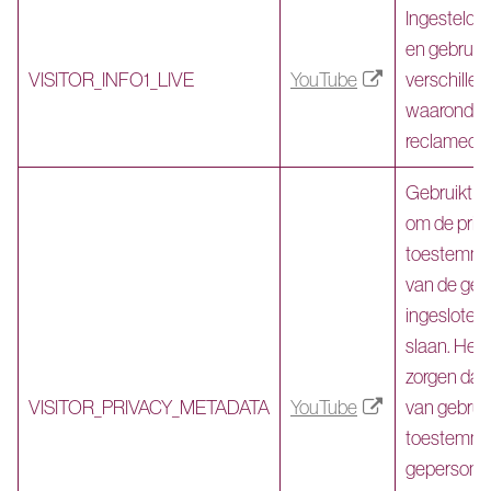
Ingesteld 
en gebruikt
VISITOR_INFO1_LIVE
YouTube
verschillen
waaronder 
reclamedoe
Gebruikt d
om de priv
toestemmin
van de geb
ingesloten 
slaan. Het 
zorgen dat
VISITOR_PRIVACY_METADATA
YouTube
van gebruik
toestemmi
gepersonal