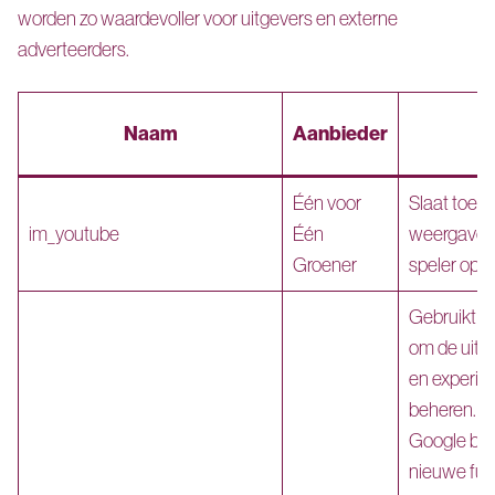
worden zo waardevoller voor uitgevers en externe
adverteerders.
Naam
Aanbieder
Één voor
Slaat toes
im_youtube
Één
weergave 
Groener
speler op.
Gebruikt d
om de uitro
en experim
beheren. H
Google bep
nieuwe fun