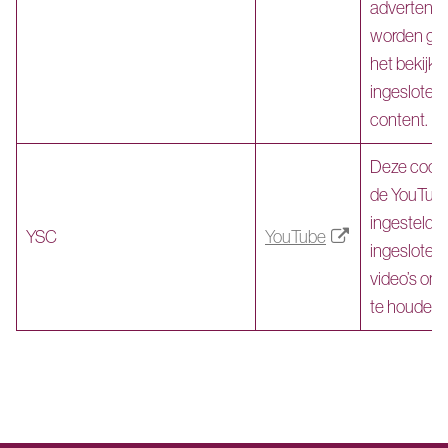
advertentie
worden ger
het bekijke
ingesloten
content.
Deze cooki
de YouTube
ingesteld o
YSC
YouTube
ingesloten
video’s om
te houden.