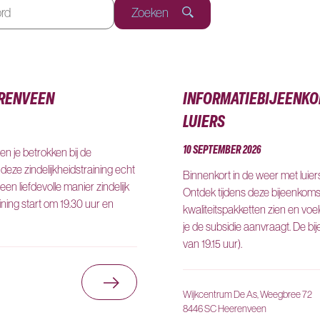
Zoeken
ERENVEEN
INFORMATIEBIJEENKO
LUIERS
10 SEPTEMBER 2026
ben je betrokken bij de
 deze zindelijkheidstraining echt
Binnenkort in de weer met luie
een liefdevolle manier zindelijk
Ontdek tijdens deze bijeenkomst
aining start om 19.30 uur en
kwaliteitspakketten zien en voelen
je de subsidie aanvraagt. De bij
van 19.15 uur).
Ga naar Zindelijkheidstraining H
Wijkcentrum De As, Weegbree 72
8446 SC Heerenveen