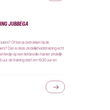
Dorcas Winkel Heerenveen
25
van de
27
resultaten
NING JUBBEGA
zichtbaar. Zoom in om de
resultaten te verfijnen.
e luiers? Of ben je betrokken bij de
iers? Dan is deze zindelijkheidstraining echt
t kindje op een liefdevolle manier zindelijk
5 uur, de training start om 19.30 uur en
erenveen
Ga naar Zindelijkheidstr