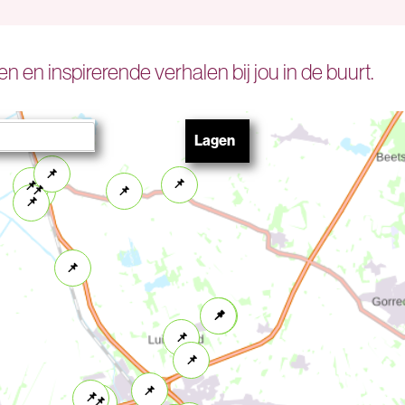
n en inspirerende verhalen bij jou in de buurt.
Lagen
U
kunt
hier
kaartlagen
in- of
uitschakelen.
Evenement