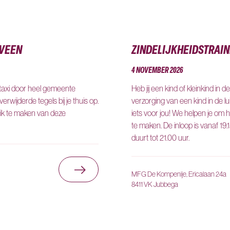
NVEEN
ZINDELIJKHEIDSTRAI
4 NOVEMBER 2026
ltaxi door heel gemeente
Heb jij een kind of kleinkind in d
rwijderde tegels bij je thuis op.
verzorging van een kind in de lu
uik te maken van deze
iets voor jou! We helpen je om he
te maken. De inloop is vanaf 19.1
duurt tot 21.00 uur.
Ga naar Tegeltaxi gemeente He
MFG De Kompenije, Ericalaan 24a
8411 VK Jubbega