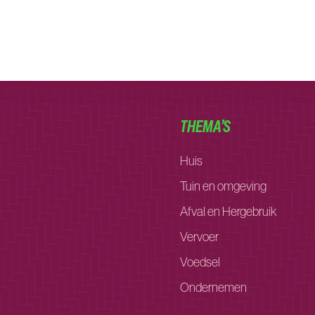
THEMA’S
Huis
Tuin en omgeving
Afval en Hergebruik
Vervoer
Voedsel
Ondernemen