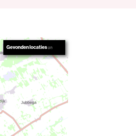
Gevonden locaties
(
27
)
Repair Café Heerenveen
Kettingkledingtas / The Clothing Loop
Kringloop voordeel Heerenveen
Kringloopwinkel De Lege Knip
Zonnepark Zandwinplas Oudehaske 2
Babykleding Bieb