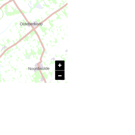
Werkgroep Duurzaamheid Nieuweschoot
Energiecoöperatie Buitengewoon Duurzaam
Zonnepark Zandwinplas Oudehaske I
Zonnepark Omweg (Leeuwarderstraatweg)
+
–
Wijkuitvoeringsplan Aldeboarn 'eigen baas oer
enerzjy'
Zonnepark Leppagreide Akkrum
Aengwirden Aardgasvrij
Zonnepark: Wetterskip Akkrum