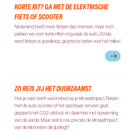
KORTE RIT? GA MET DE ELEKTRISCHE
FIETS OF SCOOTER
Nederland heeft meer fietsen dan mensen, maar toch
pakken we voor korte ritten nog vaak de auto. Zonde,
want fietsen is goedkoop, gezond en beter voor het milieu!
Korte rit? Ga
ZO REIS JIJ HET DUURZAAMST
Hoe je reist, heeft veel invloed op je klimaatimpact. Reizen
met de auto, scooter of het openbaar vervoer gaat
gepaard met CO2-uitstoot, en daarmee met opwarming
van de aarde. Maar wat is nou precies de klimaatimpact
van de kilometers die jij aflegt?