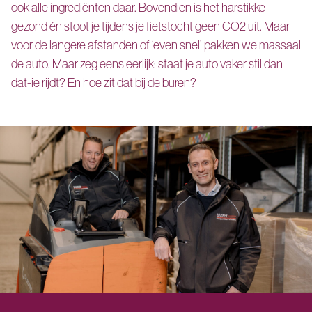
ook alle ingrediënten daar. Bovendien is het harstikke
gezond én stoot je tijdens je fietstocht geen CO2 uit. Maar
voor de langere afstanden of ‘even snel’ pakken we massaal
de auto. Maar zeg eens eerlijk: staat je auto vaker stil dan
dat-ie rijdt? En hoe zit dat bij de buren?