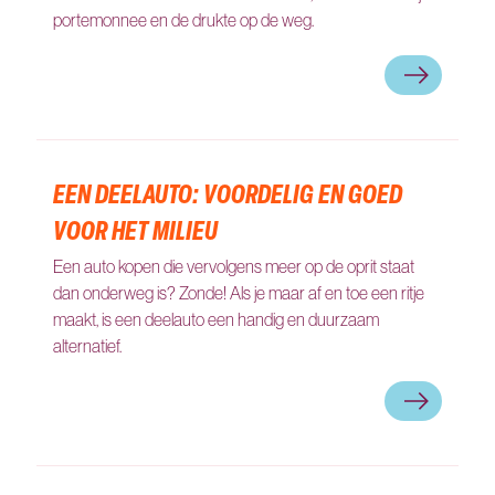
portemonnee en de drukte op de weg.
Minder uitst
EEN DEELAUTO: VOORDELIG EN GOED
VOOR HET MILIEU
Een auto kopen die vervolgens meer op de oprit staat
dan onderweg is? Zonde! Als je maar af en toe een ritje
maakt, is een deelauto een handig en duurzaam
alternatief.
Een deelauto