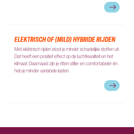
Zo reis jij h
ELEKTRISCH OF (MILD) HYBRIDE RIJDEN
Met elektrisch rijden stoot je minder schadelijke stoffen uit.
Dat heeft een positief effect op de luchtkwaliteit en het
klimaat. Daarnaast zijn je ritten stiller en comfortabeler én
heb je minder variabele lasten.
Elektrisch of