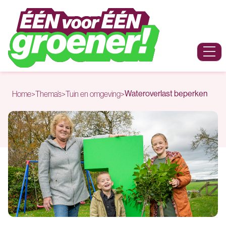
Naar hoofdinhoud
Menu
Wateroverlast beperken
Home
>
Thema’s
>
Tuin en omgeving
>