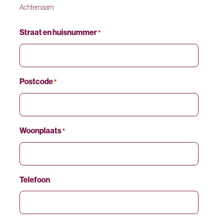
Achternaam
Straat en huisnummer
*
Postcode
*
Woonplaats
*
Telefoon