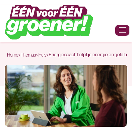
Naar hoofdinhoud
Menu
Energiecoach helpt je energie en geld be
Home
>
Thema’s
>
Huis
>