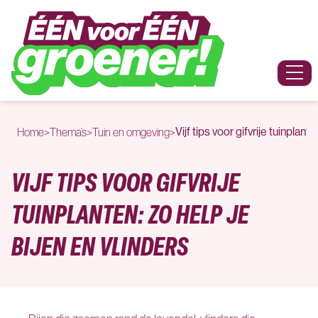
Naar hoofdinhoud
Menu
Vijf tips voor gifvrije tuinplant
Home
>
Thema’s
>
Tuin en omgeving
>
VIJF TIPS VOOR GIFVRIJE
TUINPLANTEN: ZO HELP JE
BIJEN EN VLINDERS