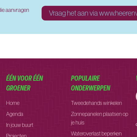
idie aanvragen
Vraag het aan via www.heeren
ÉÉN VOOR ÉÉN
POPULAIRE
GROENER
ONDERWERPEN
Home
Tweedehands winkelen
Agenda
Zonnepanelen plaatsen op
je huis
In jouw buurt
Wateroverlast beperken
Projecten