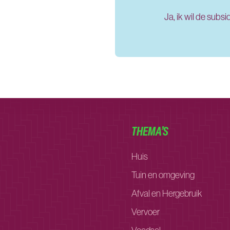
Ja, ik wil de subs
THEMA’S
Huis
Tuin en omgeving
Afval en Hergebruik
Vervoer