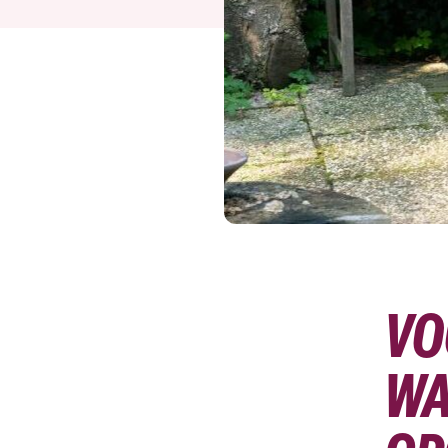
VO
WA