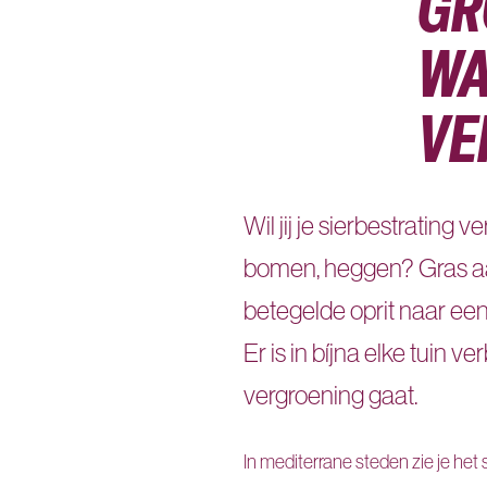
GR
WA
VE
Wil jij je sierbestratin
bomen, heggen? Gras aa
betegelde oprit naar een
Er is in bíjna elke tuin 
vergroening gaat.
In mediterrane steden zie je het