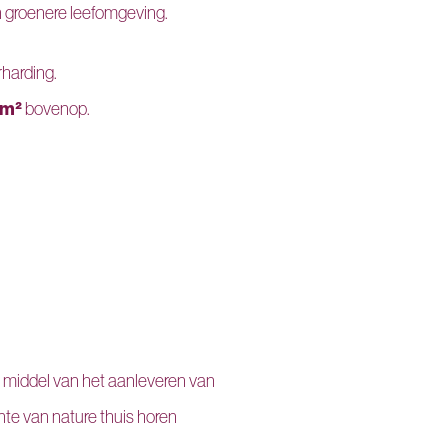
n groenere leefomgeving.
harding.
 m²
bovenop.
or middel van het aanleveren van
ente van nature thuis horen