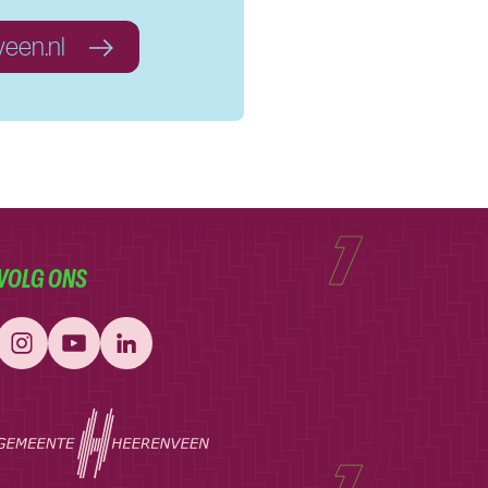
veen.nl
VOLG ONS